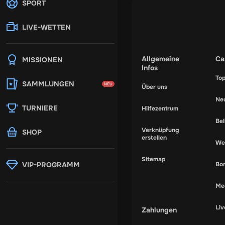
SPORT
LIVE-WETTEN
Allgemeine
Ca
MISSIONEN
Infos
To
SAMMLUNGEN
NEU
Über uns
Ne
TURNIERE
Hilfezentrum
Bel
Verknüpfung
SHOP
erstellen
Wel
Sitemap
VIP-PROGRAMM
Bo
Me
Liv
Zahlungen