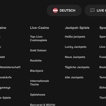
DEUTSCH
LIVE
sino
Live-Casino
Jackpot-Spiele
Spo
p
Top-Live-
Heiße jackpots
Spor
Casinospiele
u
Lucky Jackpots
Live
Gold Saloon
iebt
Neue Jackpots
Fuss
Roulette
tmeisterschaft
Tägliche Jackpots
Bask
Blackjack
nuskäufe
Alle Jackpots
Tenn
Internationale
Tische
gaways
Eish
Spielshows
e-Spiele
Tisc
Baccarat & Würfel