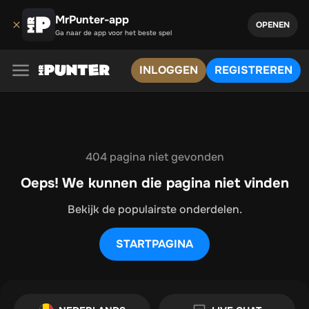
MrPunter-app
OPENEN
Ga naar de app voor het beste spel
INLOGGEN
REGISTREREN
404 pagina niet gevonden
Oeps! We kunnen die pagina niet vinden
Bekijk de populairste onderdelen.
STARTPAGINA