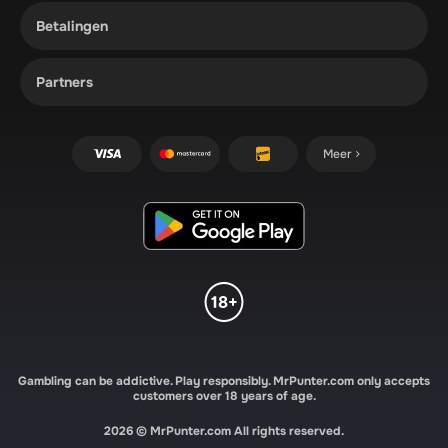
Betalingen
Partners
Meer
Gambling can be addictive. Play responsibly. MrPunter.com only accepts
customers over 18 years of age.
2026 © MrPunter.com All rights reserved.