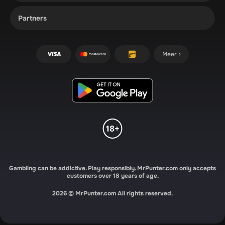
Partners
Meer
Gambling can be addictive. Play responsibly. MrPunter.com only accepts
customers over 18 years of age.
2026 © MrPunter.com All rights reserved.