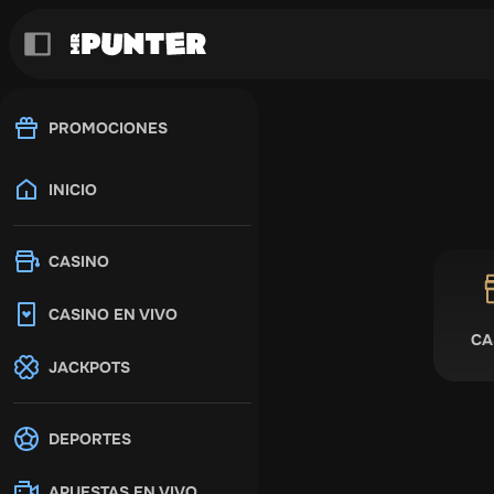
PROMOCIONES
INICIO
CASINO
CASINO EN VIVO
CA
JACKPOTS
DEPORTES
APUESTAS EN VIVO