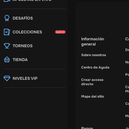
DESAFÍOS
COLECCIONES
NUEVO
Información
C
general
TORNEOS
D
Sobre nosotros
TIENDA
N
Centro de Ayuda
P
NIVELES VIP
Crear acceso
directo
C
M
Mapa del sitio
C
M
Pagos
Ju