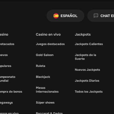
ESPAÑOL
CHAT E
asino
Casino en vivo
Jackpots
estacados
Juegos destacados
Jackpots Calientes
uevos
Gold Saloon
Jackpots de la
Suerte
opulares
Ruleta
Nuevos Jackpots
ampeonato
Blackjack
undial
Jackpots Diarios
Mesas
ompra de bonos
Internacionales
Todos los Jackpots
egaways
Súper shows
egos en vivo
Baccarat & Dados