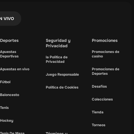
N VIVO
Deportes
Seguridad y
Promociones
Privacidad
Apuestas
Promociones de
Deportivas
casino
la Política de
Privacidad
Apuestas en vivo
Promociones de
Deportes
Juego Responsable
Fútbol
Desafíos
Política de Cookies
Baloncesto
Colecciones
Tenis
Tienda
Hockey
Torneos
Términos y
Tenis De Mesa