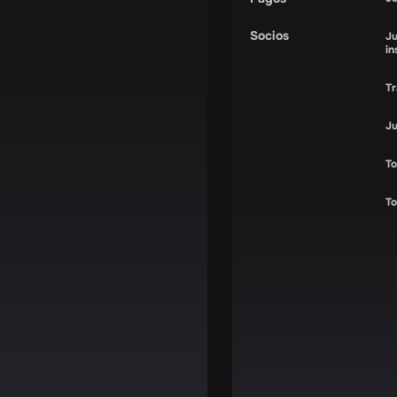
Socios
J
in
T
J
To
To