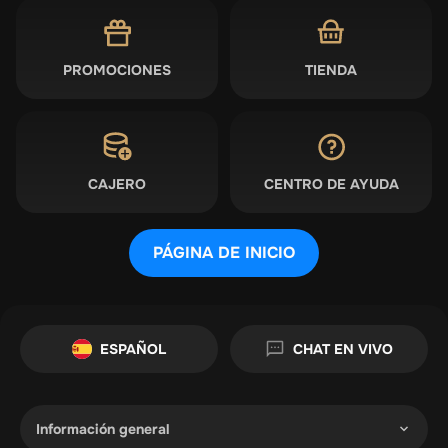
PROMOCIONES
TIENDA
CAJERO
CENTRO DE AYUDA
PÁGINA DE INICIO
ESPAÑOL
CHAT EN VIVO
Información general