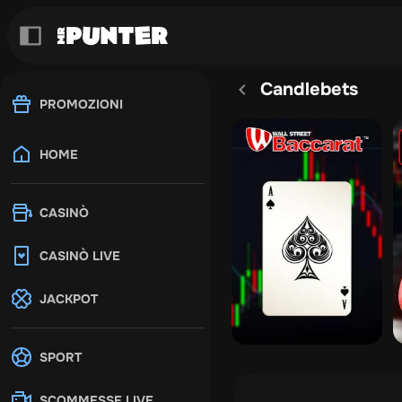
Candlebets
PROMOZIONI
WallSt Baccarat
HOME
CASINÒ
CASINÒ LIVE
JACKPOT
SPORT
SCOMMESSE LIVE