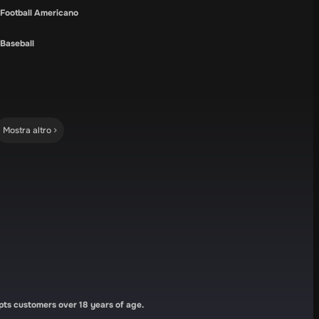
Football Americano
Baseball
Mostra altro
pts customers over 18 years of age.