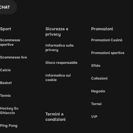
 CHAT
Sport
Sicurezza e
Promozioni
privacy
Scommesse
Promozioni Casinò
sportive
Informativa sulla
privacy
Promozioni sportive
Scommesse live
Gioco responsabile
Sfide
Calcio
Informativa sui
Collezioni
cookie
Basket
Negozio
Tennis
Tornei
Hockey Su
Ghiaccio
Termini e
VIP
condizioni
Ping Pong