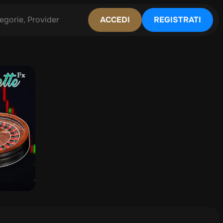
egorie, Provider
ACCEDI
REGISTRATI
teFX