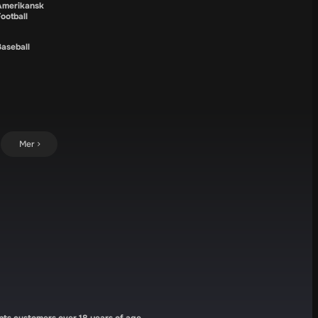
Amerikansk
ootball
aseball
Mer