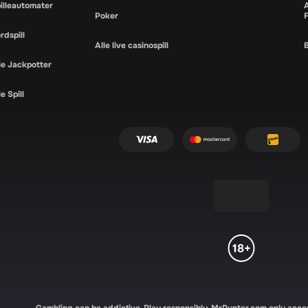
illeautomater
Poker
F
rdspill
Alle live casinospill
B
le Jackpotter
le Spill