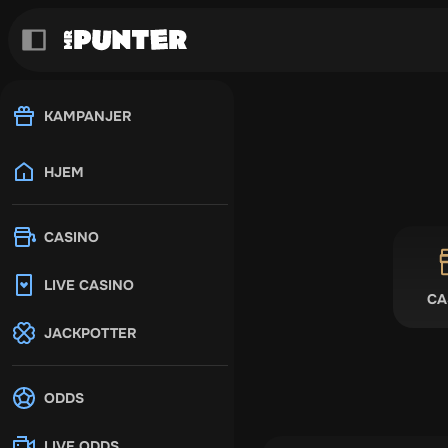
KAMPANJER
HJEM
CASINO
LIVE CASINO
CA
JACKPOTTER
ODDS
LIVE ODDS