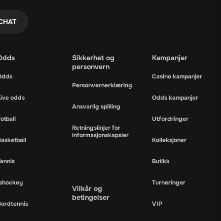
 CHAT
Odds
Sikkerhet og
Kampanjer
personvern
Odds
Casino kampanjer
Personvernerklæring
Live odds
Odds kampanjer
Ansvarlig spilling
otball
Utfordringer
Retningslinjer for
informasjonskapsler
asketball
Kolleksjoner
ennis
Butikk
Ishockey
Turneringer
Vilkår og
betingelser
Bordtennis
VIP