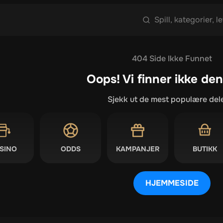
Spill, kategorier, 
404 Side Ikke Funnet
Oops! Vi finner ikke den
Sjekk ut de mest populære del
SINO
ODDS
KAMPANJER
BUTIKK
HJEMMESIDE