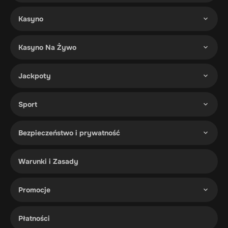
Kasyno
Kasyno Na Żywo
Jackpoty
Sport
Bezpieczeństwo i prywatność
Warunki i Zasady
Promocje
Płatności