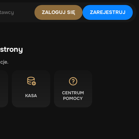
stawcy
ZALOGUJ SIĘ
ZAREJESTRUJ
 strony
cje.
CENTRUM
KASA
POMOCY