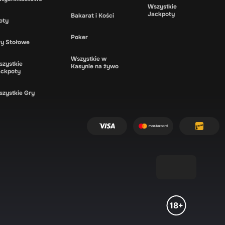
Wszystkie
Jackpoty
Bakarat i Kości
oty
Poker
ry Stołowe
Wszystkie w
szystkie
Kasynie na żywo
ackpoty
szystkie Gry