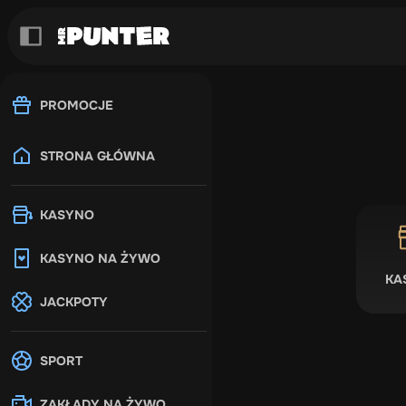
PROMOCJE
STRONA GŁÓWNA
KASYNO
KASYNO NA ŻYWO
KA
JACKPOTY
SPORT
ZAKŁADY NA ŻYWO