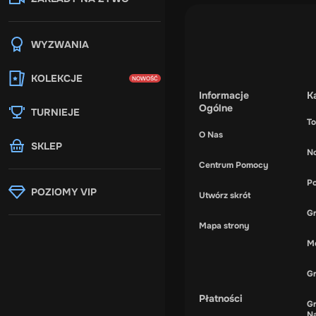
WYZWANIA
KOLEKCJE
NOWOŚĆ
Informacje
K
Ogólne
TURNIEJE
T
O Nas
SKLEP
N
Centrum Pomocy
P
POZIOMY VIP
Utwórz skrót
G
Mapa strony
M
G
Płatności
G
N