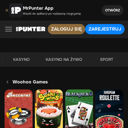
MrPunter App
OTWÓRZ
Wejdź do aplikacji po najlepszą rozgrywkę
ZALOGUJ SIĘ
ZAREJESTRUJ
KASYNO
KASYNO NA ŻYWO
SPORT
Woohoo Games
Baccarat
Sushi Wins Reels and Rolls
Blackjack
European Roulette