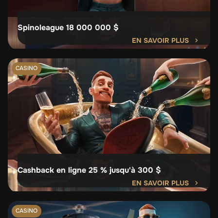
Spinoleague 18 000 000 $
EN SAVOIR PLUS
CASINO
Cashback en ligne 25 % jusqu'à 300 $
EN SAVOIR PLUS
CASINO