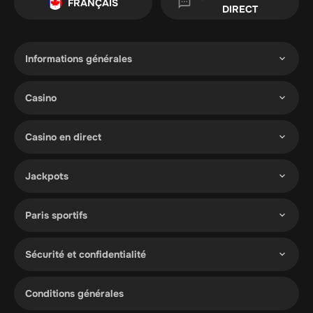
FRANÇAIS
DIRECT
Informations générales
Casino
Casino en direct
Jackpots
Paris sportifs
Sécurité et confidentialité
Conditions générales