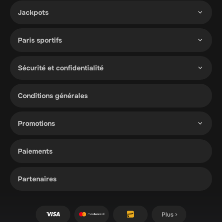
Jackpots
Paris sportifs
Sécurité et confidentialité
Conditions générales
Promotions
Paiements
Partenaires
Plus