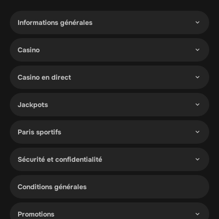
Informations générales
Casino
Casino en direct
Jackpots
Paris sportifs
Sécurité et confidentialité
Conditions générales
Promotions