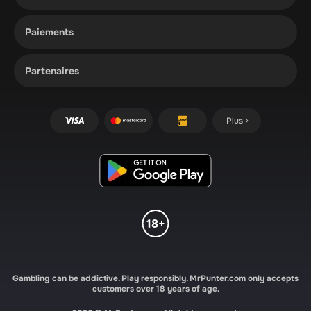
Paiements
Partenaires
Plus
Gambling can be addictive. Play responsibly. MrPunter.com only accepts
customers over 18 years of age.