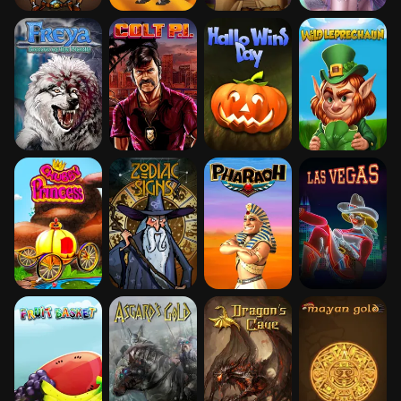
Freya
Colt P.I.
Hallo Wins Day
Wild Leprechaun
Chubby Princess
Zodiac Signs
Pharaoh
Las Vegas
Fruit Basket
Asgards Gold
Dragons Cave
Mayan Gold