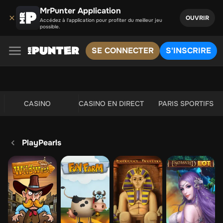
MrPunter Application
OUVRIR
Accédez à l'application pour profiter du meilleur jeu
possible.
SE CONNECTER
S'INSCRIRE
CASINO
CASINO EN DIRECT
PARIS SPORTIFS
PlayPearls
Wild West
Fun Farm
Pharaohs Treasure
Enchanted Lot