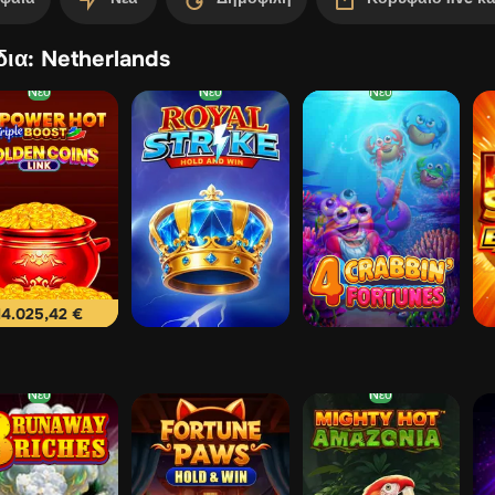
ια: Netherlands
Nέο
Nέο
Nέο
40 Power Hot Triple Boost Golden Coins Link
Royal Strike
4 Crabbin' Fortunes
14.025,42 €
Nέο
Nέο
unaway Riches
Fortune Paws: Hold & Win
Mighty Hot: Amazonia