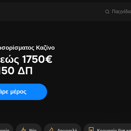
Παιχνίδι
ωσορίσματος Καζίνο
εώς 1750€
150 ΔΠ
άρε μέρος
φαία
Νέα
Δημοφιλή
Κορυφαίο live κα