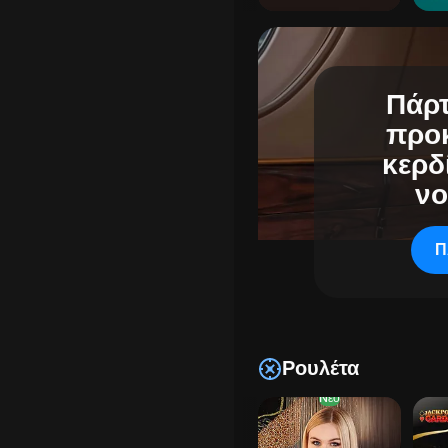
Πάρτ
προκ
κερδ
νο
Π
Ρουλέτα
Nέο
Gold Saloon Roulette