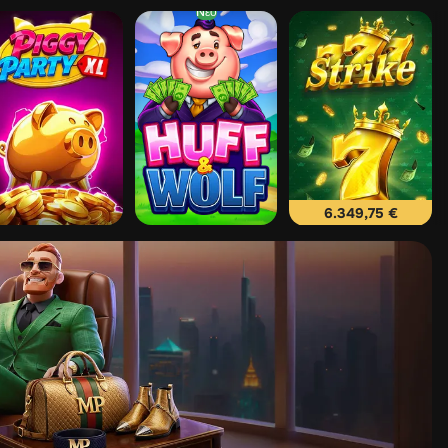
Nέο
Piggy Party XL
Huff n' Wolf
777 Strike
6.349,75 €