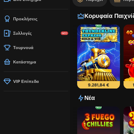
Κορυφαία Παιχνίδ
Προκλήσεις
Nέο
Thunderline Express: Hold & Win
Συλλογές
NΈΟ
Τουρνουά
Κατάστημα
VIP Επίπεδα
9.281,84 €
Νέα
Nέο
3 Fuego Chillies
3 R