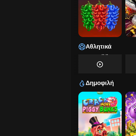
Αθλητικά
Live στοιχήματα
Δημοφιλή
Nέο
Crack More Piggy Banks