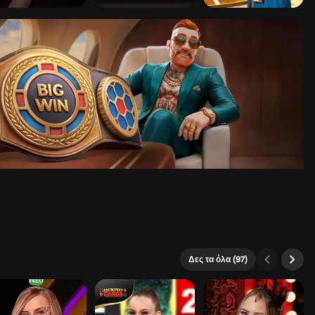
Δες τα όλα (97)
Nέο
Gravity Roulette
Dynamic Roulette 120x
Cabaret Roulette