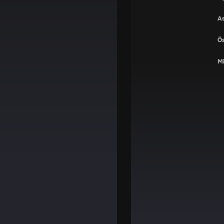
As
Ö
Mi