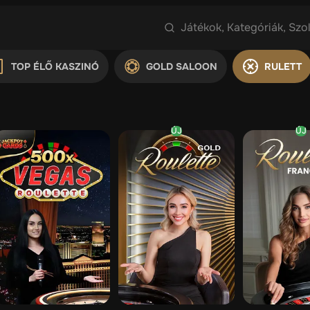
Játékok, Kategóriák, Szo
TOP ÉLŐ KASZINÓ
GOLD SALOON
RULETT
ÚJ
ÚJ
Vegas Roulette 500x
Gold Roulette
French Ro