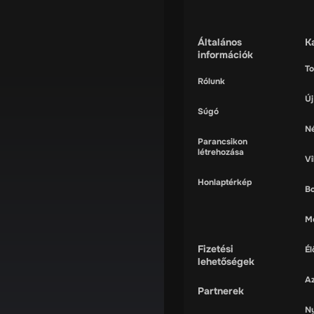
Általános
K
információk
T
Rólunk
Új
Súgó
N
Parancsikon
létrehozása
V
Honlaptérkép
B
M
Fizetési
Él
lehetőségek
Az
Partnerek
N