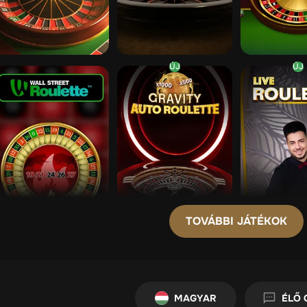
ÚJ
ÚJ
Wall Street Roulette
Gravity Auto Roulette
Live Rou
TOVÁBBI JÁTÉKOK
MAGYAR
ÉLŐ 