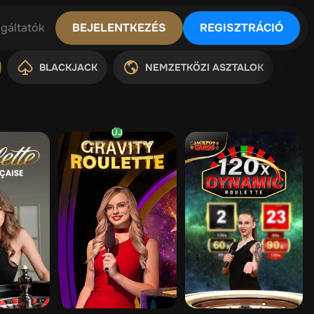
lgáltatók
BEJELENTKEZÉS
REGISZTRÁCIÓ
BLACKJACK
NEMZETKÖZI ASZTALOK
ÚJ
ulette
Gravity Roulette
Dynamic Roulette 120x