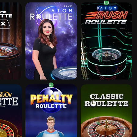
ÚJ
Roulette
Atom Roulette
Rush Atom Roulette
ÚJ
oulette
Penalty Roulette
Roulette