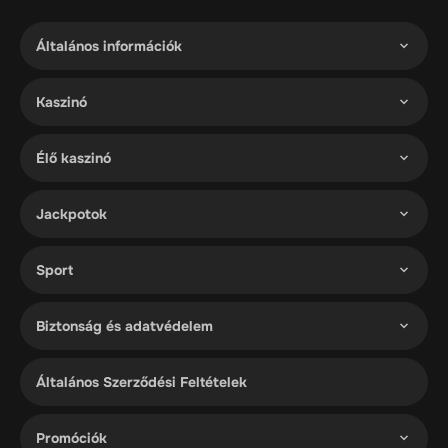
Általános információk
Kaszinó
Élő kaszinó
Jackpotok
Sport
Biztonság és adatvédelem
Általános Szerződési Feltételek
Promóciók