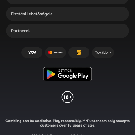
Fizetési lehetőségek
Partnerek
További
Gambling can be addictive. Play responsibly. MrPunter.com only accepts
customers over 18 years of age.