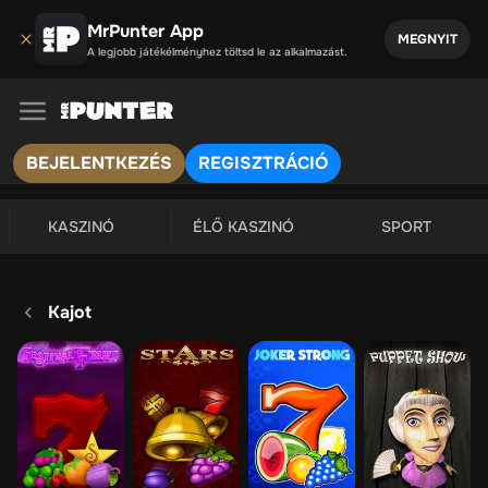
MrPunter App
MEGNYIT
A legjobb játékélményhez töltsd le az alkalmazást.
BEJELENTKEZÉS
REGISZTRÁCIÓ
KASZINÓ
ÉLŐ KASZINÓ
SPORT
Kajot
Festival Fruit
Stars
Joker Strong
Puppet Show