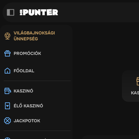
VILÁGBAJNOKSÁGI
ÜNNEPSÉG
PROMÓCIÓK
FŐOLDAL
KASZINÓ
KA
ÉLŐ KASZINÓ
JACKPOTOK