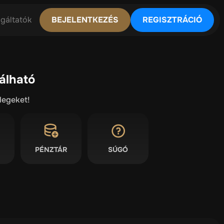
lgáltatók
BEJELENTKEZÉS
REGISZTRÁCIÓ
álható
legeket!
PÉNZTÁR
SÚGÓ