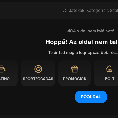
Játékok, Kategóriák, Szo
404 oldal nem található
Hoppá! Az oldal nem tal
Tekintsd meg a legnépszerűbb rész
SZINÓ
SPORTFOGADÁS
PROMÓCIÓK
BOLT
FŐOLDAL