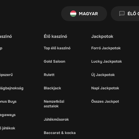
MAGYAR
ÉLŐ 
aszinó
Élő kaszinó
Jackpotok
op
Top élő kaszinó
Forró Jackpotok
Gold Saloon
Lucky Jackpotok
épszerű
Rulett
Új Jackpotok
ilágbajnokság
Blackjack
Napi Jackpotok
onus Buys
Nemzetközi
Összes Jackpot
asztalok
egaways
Játékműsorok
ő játékok
Baccarat & kocka