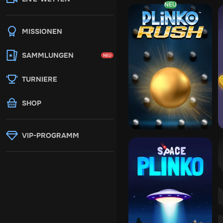
NEU
Plinko Rush
MISSIONEN
SAMMLUNGEN
NEU
TURNIERE
SHOP
VIP-PROGRAMM
Space Plinko