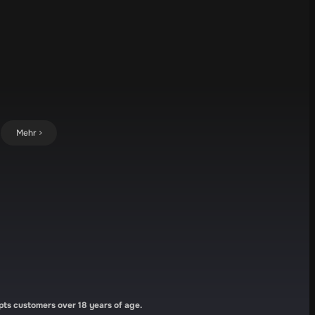
Mehr
pts customers over 18 years of age.