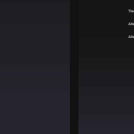
Tis
All
All