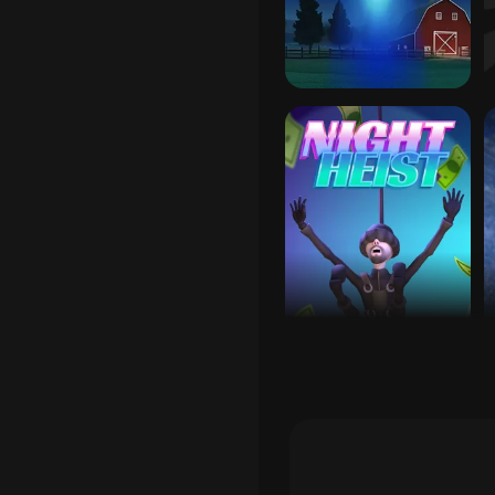
Night Heist