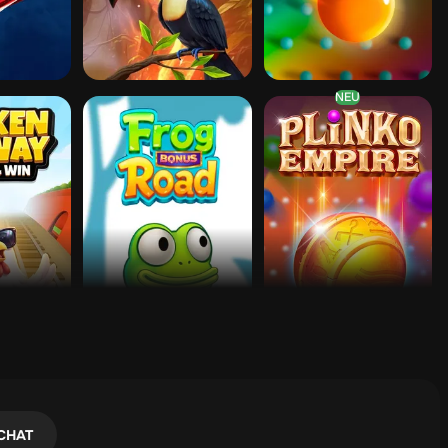
NEU
Subway
Frog Road
Plinko Empire
 CHAT