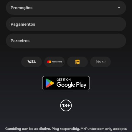
Promoções
Pagamentos
Parceiros
Mais
Gambling can be addictive. Play responsibly. MrPunter.com only accepts