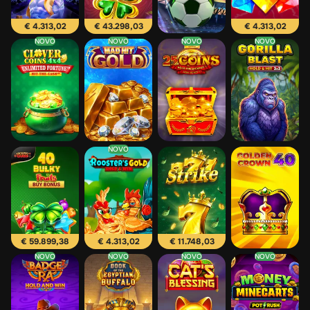
€ 4.313,02
€ 43.298,03
€ 4.313,02
NOVO
NOVO
NOVO
NOVO
Clover Coins 4x4 Unlimited Fortune
Mad Hit Gold
25 Coins Grand Gold Edition
Gorilla Blast - Hold & Hit 3x3
NOVO
40 Bulky Fruits Buy Bonus
Rooster's Gold: Hold & Win
777 Strike
Golden Crown 40
€ 59.899,38
€ 4.313,02
€ 11.748,03
NOVO
NOVO
NOVO
NOVO
Badge of Ra (Hold and Win)
Book of the Egyptian Buffalo
Cat's Blessing
Money Minecarts