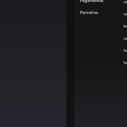
Pagamentos
Jo
Parceiros
Jo
Sl
J
To
To