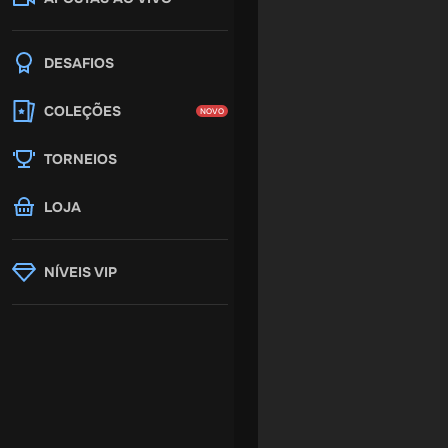
DESAFIOS
COLEÇÕES
NOVO
TORNEIOS
LOJA
NÍVEIS VIP