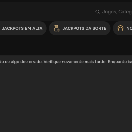
Jogos, Categ
JACKPOTS EM ALTA
JACKPOTS DA SORTE
NO
o ou algo deu errado. Verifique novamente mais tarde. Enquanto i