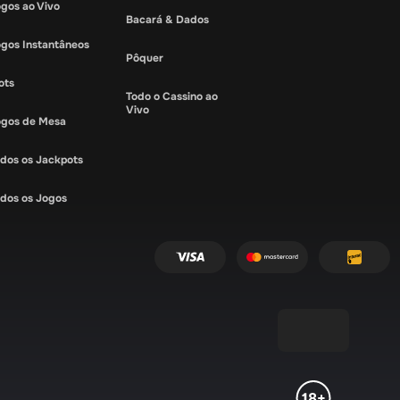
gos ao Vivo
Bacará & Dados
gos Instantâneos
Pôquer
ots
Todo o Cassino ao
Vivo
ogos de Mesa
dos os Jackpots
dos os Jogos