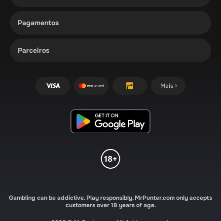
Pagamentos
Parceiros
Mais
Gambling can be addictive. Play responsibly. MrPunter.com only accepts
customers over 18 years of age.