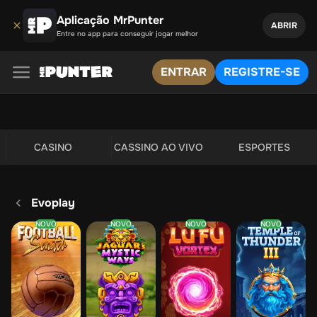
Aplicação MrPunter
ABRIR
Entre no app para conseguir jogar melhor
ENTRAR
REGISTRE-SE
CASINO
CASSINO AO VIVO
ESPORTES
Evoplay
NOVO
NOVO
NOVO
NOVO
Football Scratch
Jaguar’s Mystic Ways
Lu Fu Vortex
Temple of Thunder 3