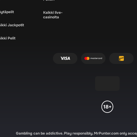
ytäpelit
Kaikki live-
casinolta
ikki Jackpotit
ikki Pelit
Gambling can be addictive. Play responsibly. MrPunter.com only acce