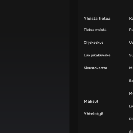
Yleistä tietoa
K
Tietoa meistä
P
Ohjekeskus
U
Luo pikakuvake
Su
Sivustokartta
M
B
M
Maksut
Li
Yhteistyö
Pi
Sl