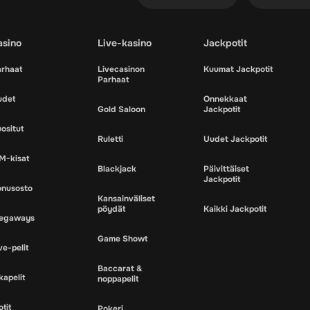
asino
Live-kasino
Jackpotit
arhaat
Livecasinon
Kuumat Jackpotit
Parhaat
udet
Onnekkaat
Gold Saloon
Jackpotit
ositut
Ruletti
Uudet Jackpotit
M-kisat
Blackjack
Päivittäiset
Jackpotit
onusosto
Kansainväliset
pöydät
Kaikki Jackpotit
egaways
Game Showt
ve-pelit
Baccarat &
kapelit
noppapelit
otit
Pokeri