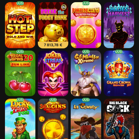
UUSI
UUSI
Hot Step
Break the Piggy Bank
Fortune Coins Unlimited Fortune
Hades Harvest
7 813,78 €
UUSI
UUSI
UUSI
Regal Spins 20 Sun Link
Joker Streak XL: Hold and Win
Gemhalla Xtreme
3x3 Grand Crown: Hold the Spin
UUSI
UUSI
UUSI
Lucky Trio Pots Hold and Win
36 Coins
Le Cowboy
Big Black Cock