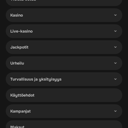
Kasino
Live-kasino
Jackpotit
Urheilu
Turvallisuus ja yksityisyys
Käyttöehdot
Kampanjat
Maksut