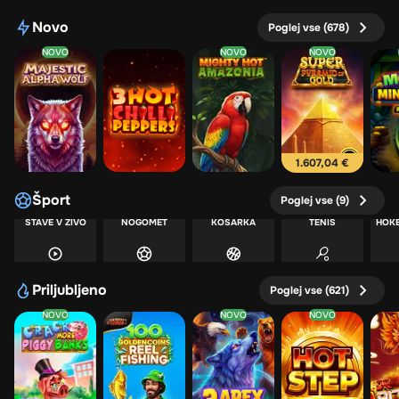
Novo
Poglej vse (678)
NOVO
NOVO
NOVO
Majestic Alpha Wolf
3 Hot Chilli Peppers
Mighty Hot: Amazonia
Super Pyramid of Gold: Hold & Win
1.607,04 €
Šport
Poglej vse (9)
STAVE V ŽIVO
NOGOMET
KOŠARKA
TENIS
HOKE
Priljubljeno
Poglej vse (621)
NOVO
NOVO
NOVO
Crack More Piggy Banks
100 Golden Coins: Reel Fishing
3 Apex Treasures
Hot Step