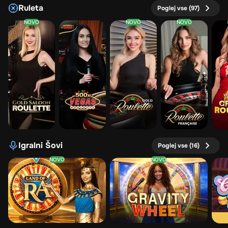
Ruleta
Poglej vse (97)
NOVO
NOVO
NOVO
Gold Saloon Roulette
Vegas Roulette 500x
Gold Roulette
French Roulette
Igralni Šovi
Poglej vse (16)
NOVO
NOVO
Land of Ra
Gravity Wheel