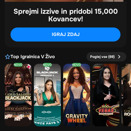
Sprejmi izzive in pridobi 15,000
Kovancev!
IGRAJ ZDAJ
Top Igralnica V Živo
Poglej vse (69)
NOVO
NOVO
NOVO
Gold Saloon Blackjack
Monaco Blackjack 1
Gravity Wheel
Vegas Roulette 500x