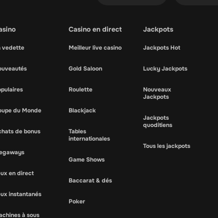
asino
Casino en direct
Jackpots
n vedette
Meilleur live casino
Jackpots Hot
ouveautés
Gold Saloon
Lucky Jackpots
pulaires
Roulette
Nouveaux
Jackpots
oupe du Monde
Blackjack
Jackpots
quoditiens
chats de bonus
Tables
internationales
Tous les jackpots
egaways
Game Shows
ux en direct
Baccarat & dés
ux instantanés
Poker
chines à sous