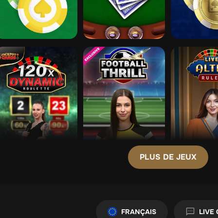
Dynamic Roulette 120x
Football Thrill
Live Altin 
PLUS DE JEUX
116 310,24 €
FRANÇAIS
LIVE