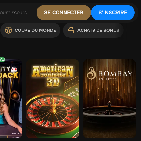
Fournisseurs
SE CONNECTER
S'INSCRIRE
COUPE DU MONDE
ACHATS DE BONUS
AU
ackjack
American Roulette 3D
Bombay Roulette