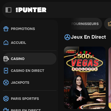
FOURNISSEURS
PROMOTIONS
Jeux En Direct
ACCUEIL
Vegas Roulette 500x
CASINO
CASINO EN DIRECT
JACKPOTS
PARIS SPORTIFS
PARIS EN DIRECT