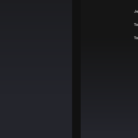
Je
To
To