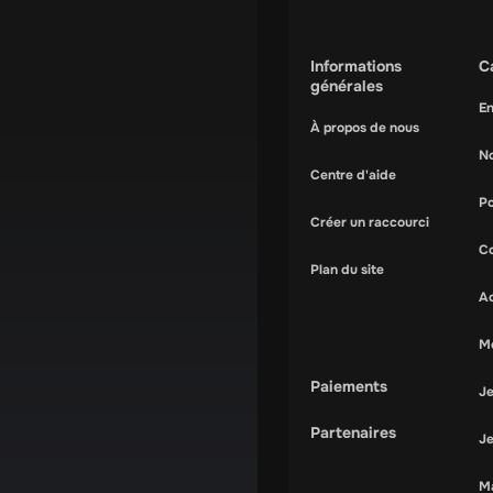
Informations
C
générales
E
À propos de nous
N
Centre d'aide
Po
Créer un raccourci
C
Plan du site
A
M
Paiements
Je
Partenaires
Je
Ma