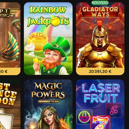
NOUVEAU
erbuster
Rainbow Jackpots
Gladiator Ways
30 €
20 391,30 €
e Saloon
Magic Powers Megaways
Laser Fruit