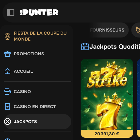
FOURNISSEURS
FIESTA DE LA COUPE DU
MONDE
Jackpots Quodit
PROMOTIONS
777 Strike
ACCUEIL
CASINO
CASINO EN DIRECT
JACKPOTS
20 391,30 €