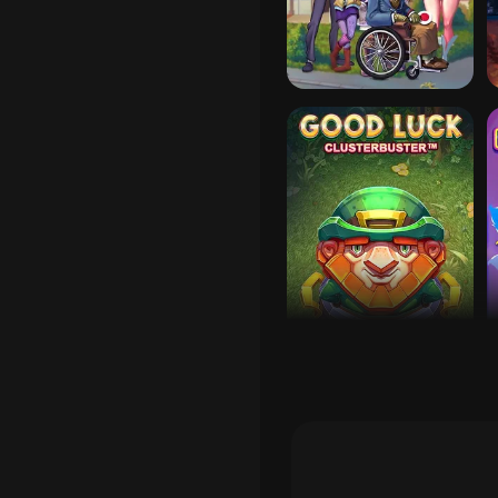
Good Luck Clusterbuster