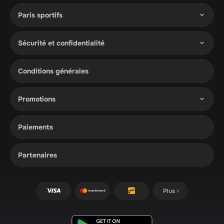
des jetons simplement en déposant et lorsque vous pariez en ligne. Vous
pouvez ensuite utiliser ces jetons sur notre boutique pour des freebets ;
Paris sportifs
pour vous aider à profiter encore plus de possibilités de paris en ligne.
Voici quelques-uns des marchés que vous trouverez sur MrPunter
Sécurité et confidentialité
Bookmaker :
Football
Tennis
Conditions générales
Tennis de table
Basket-ball
Hockey sur glace
Football américain
Promotions
Baseball
Nous avons bien plus que la courte liste ci-dessus. Une fois inscrit, vous
pouvez parier en ligne sur plus de 50 000 événements mondiaux,
Paiements
certains grands, d'autres petits, mais tout cela au nom du plaisir. Nous
couvrons même des événements spéciaux tels que des récompenses de
divertissement et des élections internationales de dirigeants.
Partenaires
Paris en live MrPunter
Les paris en live en ligne vous rapprochent de l'action et des sports que
vous appréciez le plus. À commencer par les sports en VR et l'e-Sport, où
Plus
il se passe toujours quelque chose dans cet espace qui mérite un pari en
ligne. Nos cotes en direct sur les événements sportifs internationaux sont
le moyen idéal de faire ressortir l'excitation « au bord de votre siège ».
Regardez un match avant de décider de parier ; cela présente de réels