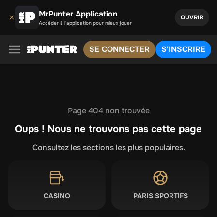
MrPunter Application
OUVRIR
Accéder à l'application pour mieux jouer
SE CONNECTER
S'INSCRIRE
Page 404 non trouvée
Oups ! Nous ne trouvons pas cette page
Consultez les sections les plus populaires.
CASINO
PARIS SPORTIFS