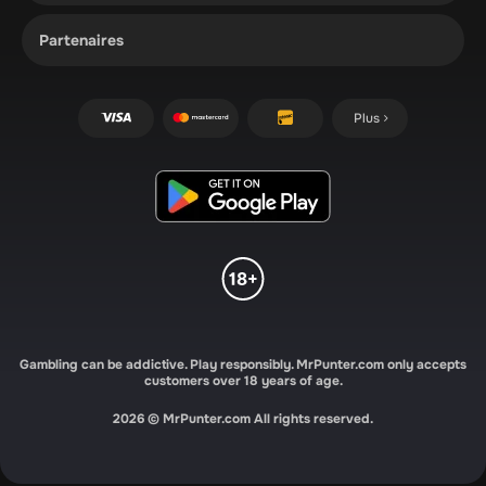
Partenaires
Plus
Gambling can be addictive. Play responsibly. MrPunter.com only accepts
customers over 18 years of age.
2026 © MrPunter.com All rights reserved.