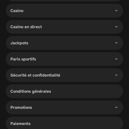
Casino
Casino en direct
Jackpots
Paris sportifs
Sécurité et confidentialité
Conditions générales
Promotions
Paiements