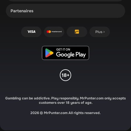
Partenaires
Plus
Gambling can be addictive. Play responsibly. MrPunter.com only accepts
customers over 18 years of age.
2026 © MrPunter.com All rights reserved.