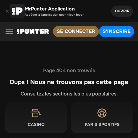
MrPunter Application
OUVRIR
Accéder à l'application pour mieux jouer
SE CONNECTER
S'INSCRIRE
Page 404 non trouvée
Oups ! Nous ne trouvons pas cette page
Consultez les sections les plus populaires.
CASINO
PARIS SPORTIFS