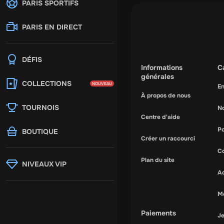
PARIS SPORTIFS
PARIS EN DIRECT
DÉFIS
Informations
C
générales
COLLECTIONS
NOUVEAU
E
À propos de nous
TOURNOIS
N
Centre d'aide
Po
BOUTIQUE
Créer un raccourci
C
Plan du site
NIVEAUX VIP
A
M
Paiements
Je