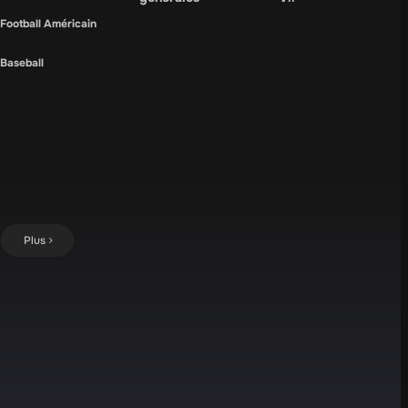
Football Américain
Baseball
Plus