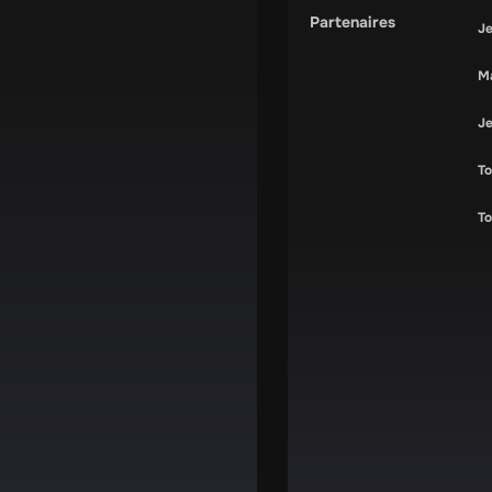
Partenaires
Je
Ma
Je
To
To