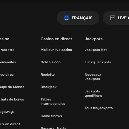
FRANÇAIS
LIVE
asino
Casino en direct
Jackpots
n vedette
Meilleur live casino
Jackpots Hot
ouveautés
Gold Saloon
Lucky Jackpots
pulaires
Roulette
Nouveaux
Jackpots
oupe du Monde
Blackjack
Jackpots
quoditiens
chats de bonus
Tables
internationales
Tous les jackpots
egaways
Game Shows
ux en direct
Baccarat & dés