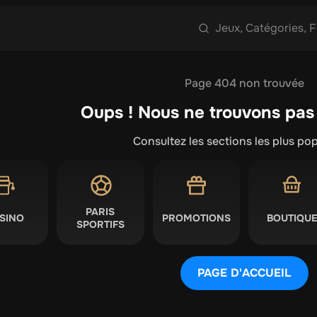
Jeux, Catégories, 
Page 404 non trouvée
Oups ! Nous ne trouvons pas
Consultez les sections les plus pop
PARIS
SINO
PROMOTIONS
BOUTIQU
SPORTIFS
PAGE D'ACCUEIL