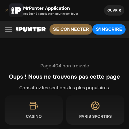
MrPunter Application
OUVRIR
Accéder à l'application pour mieux jouer
SE CONNECTER
S'INSCRIRE
Page 404 non trouvée
Oups ! Nous ne trouvons pas cette page
Consultez les sections les plus populaires.
CASINO
PARIS SPORTIFS